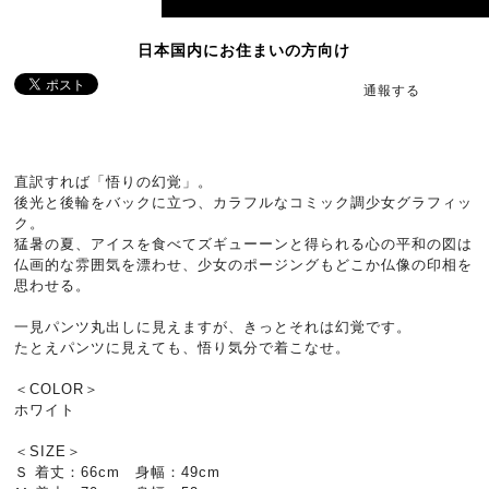
日本国内にお住まいの方向け
通報する
直訳すれば「悟りの幻覚」。
後光と後輪をバックに立つ、カラフルなコミック調少女グラフィッ
ク。
猛暑の夏、アイスを食べてズギューーンと得られる心の平和の図は
仏画的な雰囲気を漂わせ、少女のポージングもどこか仏像の印相を
思わせる。
一見パンツ丸出しに見えますが、きっとそれは幻覚です。
たとえパンツに見えても、悟り気分で着こなせ。
＜COLOR＞
ホワイト
＜SIZE＞
Ｓ 着丈：66cm 身幅：49cm