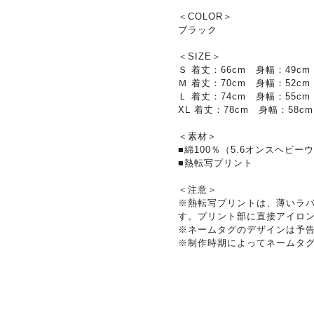
＜COLOR＞
ブラック
＜SIZE＞
Ｓ 着丈：66cm 身幅：49c
Ｍ 着丈：70cm 身幅：52c
Ｌ 着丈：74cm 身幅：55c
XL 着丈：78cm 身幅：58cm
＜素材＞
■綿100％（5.6オンスヘビー
■熱転写プリント
＜注意＞
※熱転写プリントは、薄いラ
す。プリント部に直接アイロ
※ネームタグのデザインは予
※制作時期によってネームタ