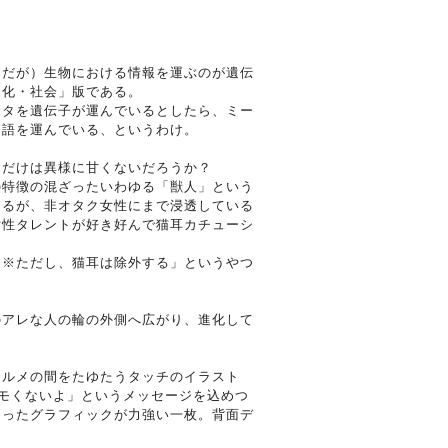
々だが）生物における情報を運ぶのが遺伝
文化・社会」版である。
ータを遺伝子が運んでいるとしたら、ミー
物語を運んでいる、というわけ。
にだけは異様に甘くないだろうか？
の特徴の混ざったいわゆる「獣人」という
あるが、非オタク女性にまで浸透している
女性タレントが好き好んで猫耳カチューシ
「※ただし、猫耳は除外する」というやつ
のアレな人の輪の外側へ広がり、進化して
ォルメの間をたゆたうタッチのイラスト
モくないよ」というメッセージを込めつ
まったグラフィックが力強い一枚。背面デ