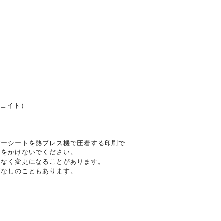
m
m
m
ウェイト）
バーシートを熱プレス機で圧着する印刷で
ンをかけないでください。
告なく変更になることがあります。
グなしのこともあります。