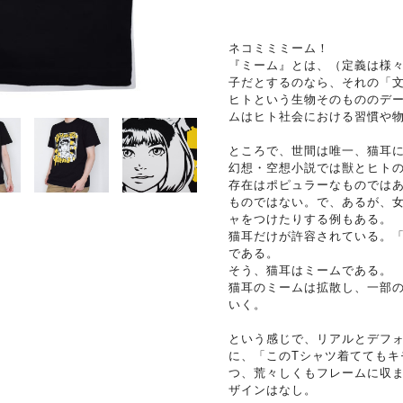
ネコミミミーム！
『ミーム』とは、（定義は様
子だとするのなら、それの「
ヒトという生物そのもののデ
ムはヒト社会における習慣や
ところで、世間は唯一、猫耳
幻想・空想小説では獣とヒト
存在はポピュラーなものでは
ものではない。で、あるが、
ャをつけたりする例もある。
猫耳だけが許容されている。
である。
そう、猫耳はミームである。
猫耳のミームは拡散し、一部
いく。
という感じで、リアルとデフ
に、「このTシャツ着ててもキ
つ、荒々しくもフレームに収
ザインはなし。