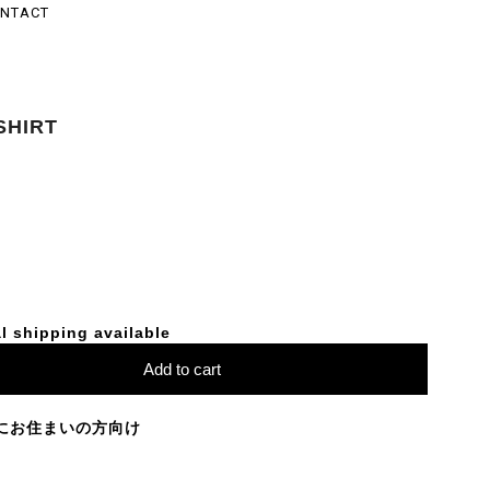
NTACT
SHIRT
l shipping available
Add to cart
にお住まいの方向け