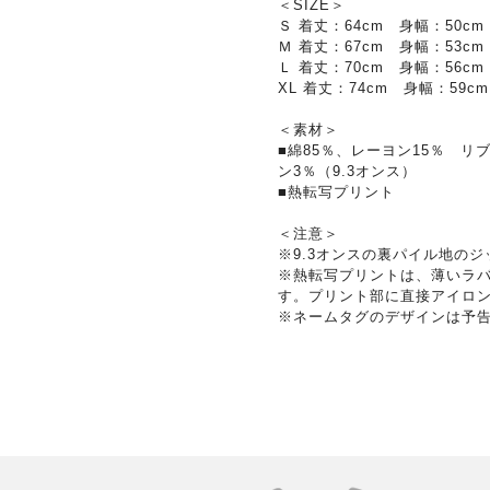
＜SIZE＞
Ｓ 着丈：64cm 身幅：50cm
Ｍ 着丈：67cm 身幅：53cm
Ｌ 着丈：70cm 身幅：56cm
XL 着丈：74cm 身幅：59c
＜素材＞
■綿85％、レーヨン15％ リ
ン3％（9.3オンス）
■熱転写プリント
＜注意＞
※9.3オンスの裏パイル地の
※熱転写プリントは、薄いラ
す。プリント部に直接アイロ
※ネームタグのデザインは予