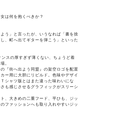
少女は何を抱くべきか？
出よう」と言ったが、いうなれば「書を捨
ずし、町へ出てギターを弾こう」といった
!』に9.3オンスの厚すぎず薄くない、ちょうど着
登場。
ンの『街へ出よう同盟』の架空ロゴを配置
ーカー用に大胆にリビルド。色味やデザイ
、Ｔシャツ版とはまた違った味わいにな
ルさも感じさせるグラフィックがスリーシ
ット、大きめの二重フード、平ひも、ジッ
段のファッションへも取り入れやすいジッ