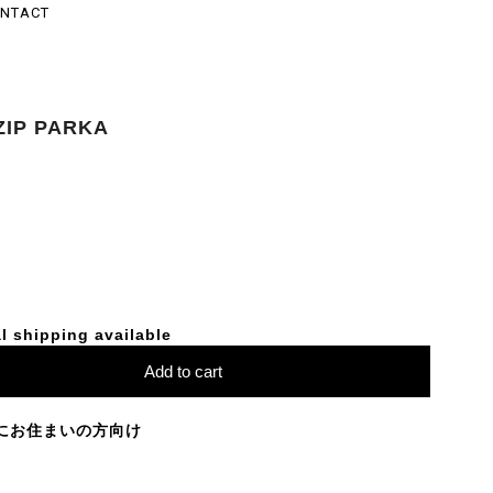
NTACT
! ZIP PARKA
l shipping available
Add to cart
にお住まいの方向け