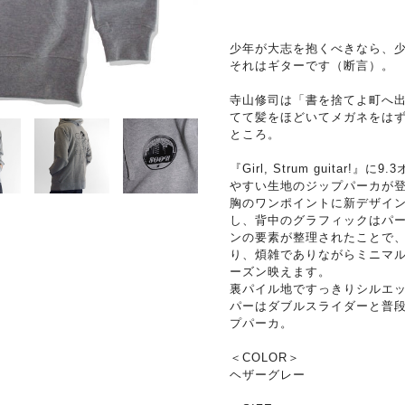
少年が大志を抱くべきなら、
それはギターです（断言）。
寺山修司は「書を捨てよ町へ
てて髪をほどいてメガネをは
ところ。
『Girl, Strum guitar
やすい生地のジップパーカが
胸のワンポイントに新デザイ
し、背中のグラフィックはパ
ンの要素が整理されたことで
り、煩雑でありながらミニマ
ーズン映えます。
裏パイル地ですっきりシルエ
パーはダブルスライダーと普
プパーカ。
＜COLOR＞
ヘザーグレー